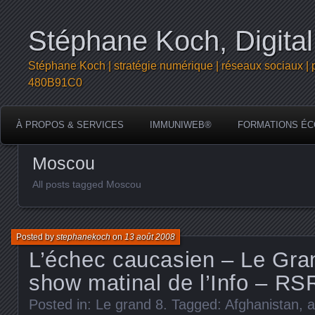
Stéphane Koch, Digital
Stéphane Koch | stratégie numérique | réseaux sociaux | 
480B91C0
À PROPOS & SERVICES
IMMUNIWEB®
FORMATIONS ÉC
Moscou
All posts tagged Moscou
Posted by
stephanekoch
on
13 août 2008
L’échec caucasien – Le Grand
show matinal de l’Info – RS
Posted in:
Le grand 8
. Tagged:
Afghanistan
,
a