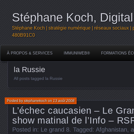
Stéphane Koch, Digital
Stéphane Koch | stratégie numérique | réseaux sociaux | 
480B91C0
À PROPOS & SERVICES
IMMUNIWEB®
FORMATIONS ÉC
la Russie
All posts tagged la Russie
Posted by
stephanekoch
on
13 août 2008
L’échec caucasien – Le Grand
show matinal de l’Info – RS
Posted in:
Le grand 8
. Tagged:
Afghanistan
,
a