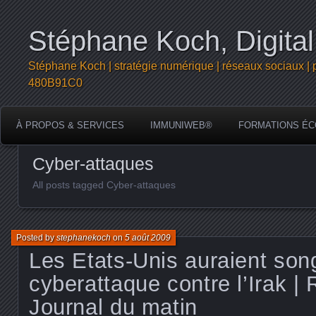
Stéphane Koch, Digital
Stéphane Koch | stratégie numérique | réseaux sociaux | 
480B91C0
À PROPOS & SERVICES
IMMUNIWEB®
FORMATIONS ÉC
Cyber-attaques
All posts tagged Cyber-attaques
Posted by
stephanekoch
on
5 août 2009
Les Etats-Unis auraient son
cyberattaque contre l’Irak |
Journal du matin