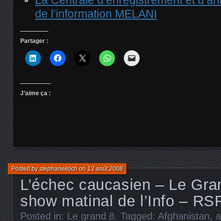
de l’information MELANI
Partager :
J’aime ça :
Posted by
stephanekoch
on
13 août 2008
L’échec caucasien – Le Grand
show matinal de l’Info – RS
Posted in:
Le grand 8
. Tagged:
Afghanistan
,
a