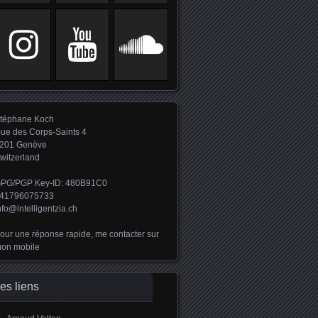
téphane Koch
ue des Corps-Saints 4
201 Genève
witzerland
PG/PGP Key-ID: 480B91C0
41796075733
nfo@intelligentzia.ch
our une réponse rapide, me contacter sur
on mobile
es liens