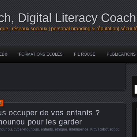
h, Digital Literacy Coach
que | réseaux sociaux | personal branding & réputation| sécurit
EB®
FORMATIONS ÉCOLES
FIL ROUGE
PUBLICATIONS
R
8
us occuper de vos enfants ?
nounou pour les garder
-nounou
,
cyber-nounous
,
enfants
,
éthique
,
intelligence
,
Kitty Robot
,
robot
,