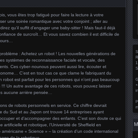
, vous êtes trop fatigué pour faire la lecture à votre
er une soirée romantique avec votre conjoint ; aller au
z qu’il suffit d’engager une baby-sitter ! Mais faut-il déjà
onfiance de surcroît… Et vous savez combien il est difficile de
 jours…
S
re problème : Achetez un robot ! Les nouvelles générations de
R
 des systèmes de reconnaissance faciale et vocale, des
1
nts. Ces cyber-nounous peuvent aussi lire, écouter et
S
utonome… C’est en tout cas ce que clame le fabriquant du
son robot est parfait pour les personnes qui n’ont pas beaucoup
G
+
 !!! Un autre avantage de ces robots, vous pouvez laisser
i
ans aucune arrière pensée…
P
lions de robots personnels en service. Ce chiffre devrait
m
ée du Sud et au Japon ont trouve 14 entreprises ayant
occuper et d’accompagner des enfants. C’est son doute ce qui
M
artificielle et robotique, l’Université de Sheffield en
américaine « Science » – la création d’un code international
sage de la robotique.