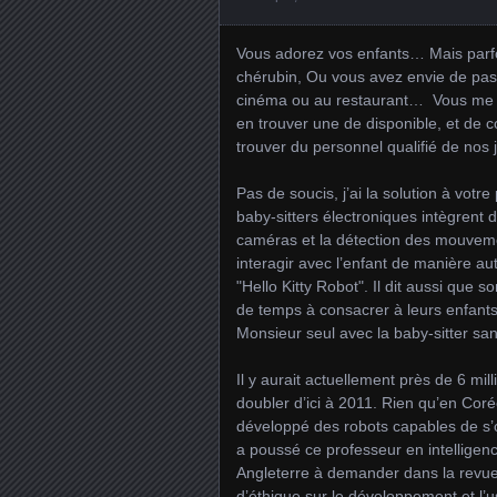
Vous adorez vos enfants… Mais parfois
chérubin, Ou vous avez envie de pass
cinéma ou au restaurant… Vous me dire
en trouver une de disponible, et de c
trouver du personnel qualifié de nos
Pas de soucis, j’ai la solution à vot
baby-sitters électroniques intègrent
caméras et la détection des mouveme
interagir avec l’enfant de manière a
"Hello Kitty Robot". Il dit aussi que 
de temps à consacrer à leurs enfants
Monsieur seul avec la baby-sitter s
Il y aurait actuellement près de 6 mil
doubler d’ici à 2011. Rien qu’en Cor
développé des robots capables de s’
a poussé ce professeur en intelligence 
Angleterre à demander dans la revue 
d’éthique sur le développement et l’u