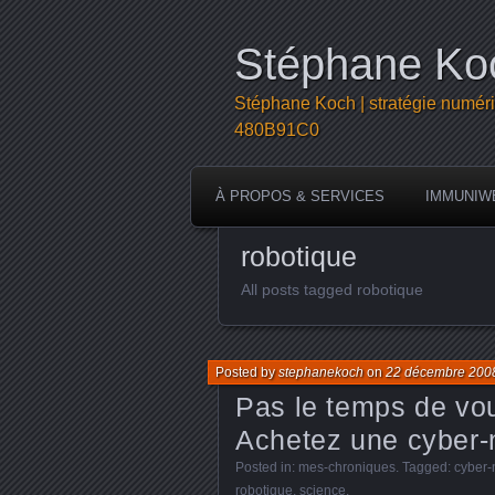
Stéphane Koc
Stéphane Koch | stratégie numéri
480B91C0
À PROPOS & SERVICES
IMMUNIW
robotique
All posts tagged robotique
Posted by
stephanekoch
on
22 décembre 200
Pas le temps de vo
Achetez une cyber-
Posted in:
mes-chroniques
. Tagged:
cyber
robotique
,
science
.