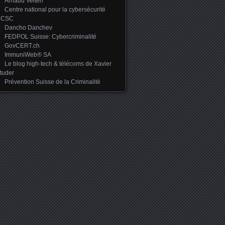
Arnaud Velten
Centre national pour la cybersécurité
NCSC
Dancho Danchev
FEDPOL Suisse: Cybercriminalité
GovCERT.ch
ImmuniWeb® SA
Le blog high-tech & télécoms de Xavier
tuder
Prévention Suisse de la Criminalité