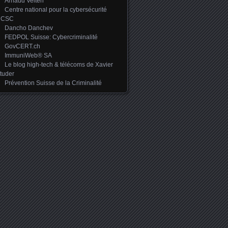
Arnaud Velten
Centre national pour la cybersécurité
NCSC
Dancho Danchev
FEDPOL Suisse: Cybercriminalité
GovCERT.ch
ImmuniWeb® SA
Le blog high-tech & télécoms de Xavier
tuder
Prévention Suisse de la Criminalité