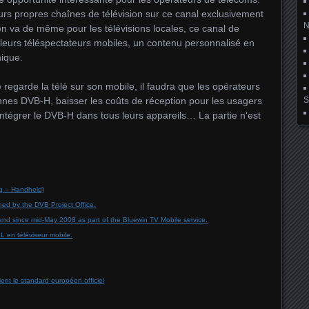
eurs propres chaînes de télévision sur ce canal exclusivement
n va de même pour les télévisions locales, ce canal de
 à leurs téléspectateurs mobiles, un contenu personnalisé en
hique.
regarde la télé sur son mobile, il faudra que les opérateurs
ennes DVB-H, baisser les coûts de réception pour les usagers
S
à intégrer le DVB-H dans tous leurs appareils… La partie n’est
ng – Handheld)
ined by the DVB Project Office.
and since mid-May 2008 as part of the Bluewin TV Mobile service.
L en téléviseur mobile.
ent le standard européen officiel