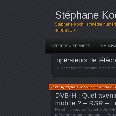
Stéphane Koc
Stéphane Koch | stratégie numéri
480B91C0
À PROPOS & SERVICES
IMMUNIW
opérateurs de téléc
All posts tagged opérateurs de tél
Posted by
stephanekoch
on
17 novembre 200
DVB-H : Quel avenir
mobile ? – RSR – L
Posted in:
chroniques
. Tagged:
Digital Vid
télécommunications
,
technologie
,
Télévisi