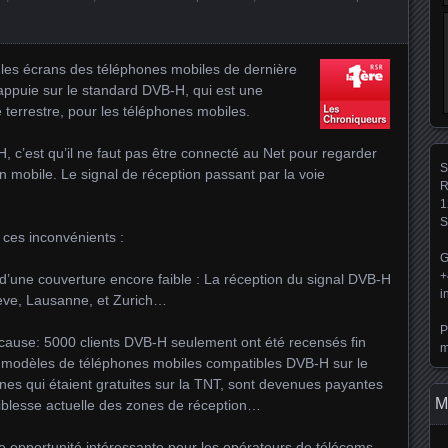
ur les écrans des téléphones mobiles de dernière
appuie sur le standard DVB-H, qui est une
 terrestre, pour les téléphones mobiles.
c’est qu’il ne faut pas être connecté au Net pour regarder
S
 mobile. Le signal de réception passant par la voie
R
1
S
a ces inconvénients :
G
+
e d’une couverture encore faible : La réception du signal DVB-H
i
nève, Lausanne, et Zurich…
P
ause: 5000 clients DVB-H seulement ont été recensés fin
m
e 5 modèles de téléphones mobiles compatibles DVB-H sur le
nes qui étaient gratuites sur la TNT, sont devenues payantes
M
aiblesse actuelle des zones de réception…
 opportunité intéressante pour les opérateurs de télécoms.