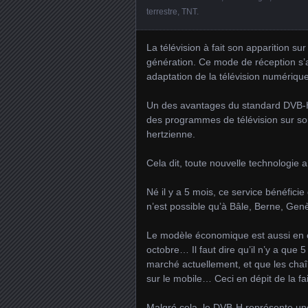
terrestre
,
TNT
.
La télévision à fait son apparition s
génération. Ce mode de réception s’
adaptation de la télévision numérique
Un des avantages du standard DVB-H, 
des programmes de télévision sur son
hertzienne.
Cela dit, toute nouvelle technologie 
Né il y a 5 mois, ce service bénéfici
n’est possible qu’à Bâle, Berne, Ge
Le modèle économique est aussi en c
octobre… Il faut dire qu’il n’y a qu
marché actuellement, et que les chaî
sur le mobile… Ceci en dépit de la f
Malgré cela, le DVB-H représente une