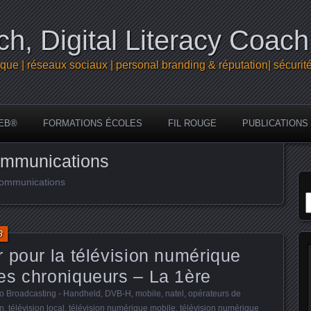
h, Digital Literacy Coach
que | réseaux sociaux | personal branding & réputation| sécurit
EB®
FORMATIONS ÉCOLES
FIL ROUGE
PUBLICATIONS
ommunications
écommunications
R
8
 pour la télévision numérique
es chroniqueurs – La 1ère
eo Broadcasting - Handheld
,
DVB-H
,
mobile
,
natel
,
opérateurs de
on
,
télévision local
,
télévision numérique mobile
,
télévision numérique