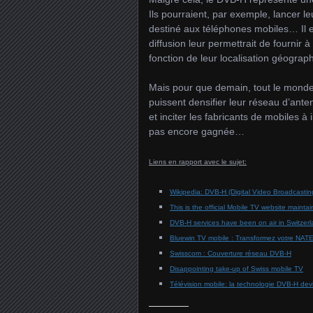
Ils pourraient, par exemple, lancer l
destiné aux téléphones mobiles… Il e
diffusion leur permettrait de fournir
fonction de leur localisation géograp
Mais pour que demain, tout le monde 
puissent densifier leur réseau d’ant
et inciter les fabricants de mobiles 
pas encore gagnée…
Liens en rapport avec le sujet:
Wikipedia: DVB-H (Digital Video Broadcasti
This is the official Mobile TV website mainta
DVB-H services have been on air in Switzerl
Bluewin TV mobile : Transformez votre NATE
Swisscom : Couverture réseau DVB-H
Disappointing take-up of Swiss mobile TV
Télévision mobile: la technologie DVB-H devi