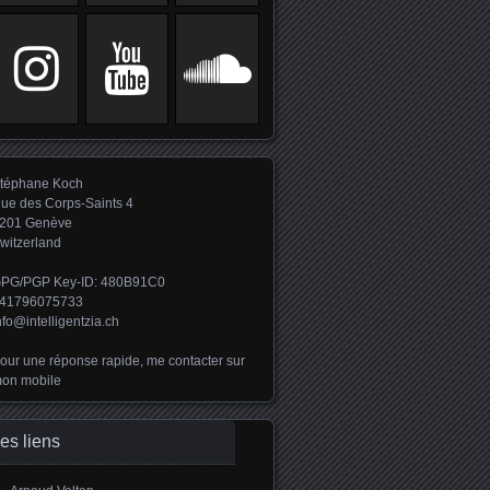
téphane Koch
ue des Corps-Saints 4
201 Genève
witzerland
PG/PGP Key-ID: 480B91C0
41796075733
nfo@intelligentzia.ch
our une réponse rapide, me contacter sur
on mobile
es liens