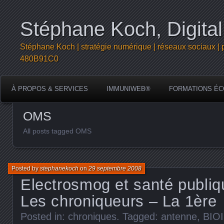
Stéphane Koch, Digital
Stéphane Koch | stratégie numérique | réseaux sociaux | 
480B91C0
À PROPOS & SERVICES
IMMUNIWEB®
FORMATIONS ÉC
OMS
All posts tagged OMS
Posted by
stephanekoch
on
29 septembre 2008
Electrosmog et santé publi
Les chroniqueurs – La 1ère
Posted in:
chroniques
. Tagged:
antenne
,
BIOI