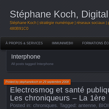
Stéphane Koch, Digital
Stéphane Koch | stratégie numérique | réseaux sociaux | 
480B91C0
À PROPOS & SERVICES
IMMUNIWEB®
FORMATIONS ÉC
Interphone
All posts tagged Interphone
Posted by
stephanekoch
on
29 septembre 2008
Electrosmog et santé publi
Les chroniqueurs – La 1ère
Posted in:
chroniques
. Tagged:
antenne
,
BIOI