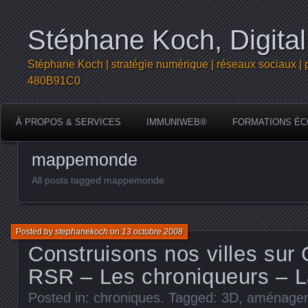
Stéphane Koch, Digital
Stéphane Koch | stratégie numérique | réseaux sociaux | 
480B91C0
À PROPOS & SERVICES
IMMUNIWEB®
FORMATIONS ÉC
mappemonde
All posts tagged mappemonde
Posted by
stephanekoch
on
13 octobre 2008
Construisons nos villes sur
RSR – Les chroniqueurs – L
Posted in:
chroniques
. Tagged:
3D
,
aménageme