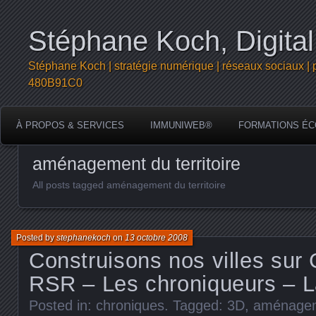
Stéphane Koch, Digital
Stéphane Koch | stratégie numérique | réseaux sociaux | 
480B91C0
À PROPOS & SERVICES
IMMUNIWEB®
FORMATIONS ÉC
aménagement du territoire
All posts tagged aménagement du territoire
Posted by
stephanekoch
on
13 octobre 2008
Construisons nos villes sur
RSR – Les chroniqueurs – L
Posted in:
chroniques
. Tagged:
3D
,
aménageme