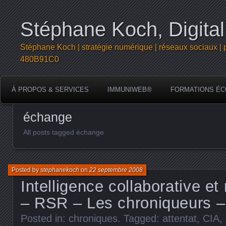
Stéphane Koch, Digital
Stéphane Koch | stratégie numérique | réseaux sociaux | 
480B91C0
À PROPOS & SERVICES
IMMUNIWEB®
FORMATIONS ÉC
échange
All posts tagged échange
Posted by
stephanekoch
on
22 septembre 2008
Intelligence collaborative e
– RSR – Les chroniqueurs –
Posted in:
chroniques
. Tagged:
attentat
,
CIA
,