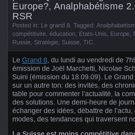
Europe?, Analphabétisme 2.
RSR
Posted in:
Le grand 8
. Tagged:
Analphabetis
compétitivite
,
éducation
,
Etats-Unis
,
Europe
,
Russie
,
Stratégie
,
Suisse
,
TIC
.
Le
Grand 8
, du lundi au vendredi de 7
émission de Joël Marchetti, Nicolae Sch
Suini (émission du 18.09.09). Le Grand 8
sur un autre ton: des invités, des chron
table pour commenter l’actualité, la com
des solutions. Une demi-heure de journa
échanger des idées, débattre de l’actu,
modes, des tendances qui traversent no
La Suisse est moins compétitive dans