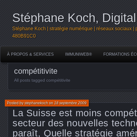
Stéphane Koch, Digital
Stéphane Koch | stratégie numérique | réseaux sociaux | 
480B91C0
À PROPOS & SERVICES
IMMUNIWEB®
FORMATIONS ÉC
compétitivite
All posts tagged compétitivite
Posted by
stephanekoch
on
18 septembre 2009
La Suisse est moins compéti
secteur des nouvelles techno
paraît, Quelle stratégie amé