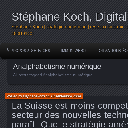
Stéphane Koch, Digital
Stéphane Koch | stratégie numérique | réseaux sociaux | 
480B91C0
À PROPOS & SERVICES
IMMUNIWEB®
FORMATIONS ÉC
Analphabetisme numérique
All posts tagged Analphabetisme numérique
Posted by
stephanekoch
on
18 septembre 2009
La Suisse est moins compéti
secteur des nouvelles techno
paraît, Quelle stratégie amé