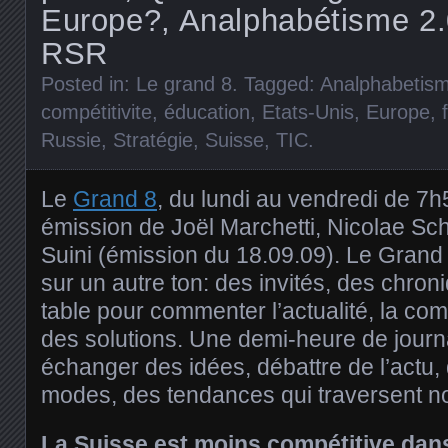
Europe?, Analphabétisme 2.
RSR
Posted in:
Le grand 8
. Tagged:
Analphabetis
compétitivite
,
éducation
,
Etats-Unis
,
Europe
,
Russie
,
Stratégie
,
Suisse
,
TIC
.
Le
Grand 8
, du lundi au vendredi de 7
émission de Joël Marchetti, Nicolae Sch
Suini (émission du 18.09.09). Le Grand 8
sur un autre ton: des invités, des chron
table pour commenter l’actualité, la com
des solutions. Une demi-heure de journa
échanger des idées, débattre de l’actu,
modes, des tendances qui traversent no
La Suisse est moins compétitive dans