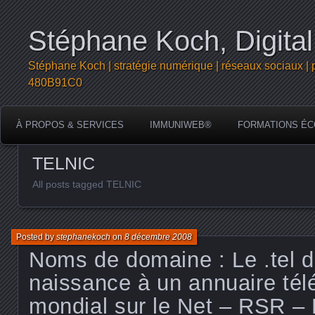
Stéphane Koch, Digital
Stéphane Koch | stratégie numérique | réseaux sociaux | 
480B91C0
À PROPOS & SERVICES
IMMUNIWEB®
FORMATIONS ÉC
TELNIC
All posts tagged TELNIC
Posted by
stephanekoch
on
8 décembre 2008
Noms de domaine : Le .tel 
naissance à un annuaire té
mondial sur le Net – RSR –