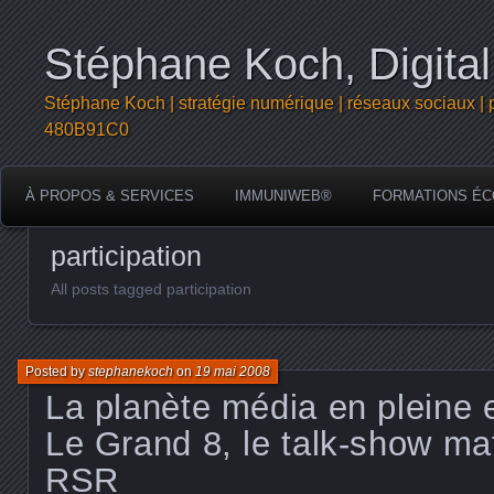
Stéphane Koch, Digital
Stéphane Koch | stratégie numérique | réseaux sociaux | 
480B91C0
À PROPOS & SERVICES
IMMUNIWEB®
FORMATIONS ÉC
participation
All posts tagged participation
Posted by
stephanekoch
on
19 mai 2008
La planète média en pleine 
Le Grand 8, le talk-show mati
RSR