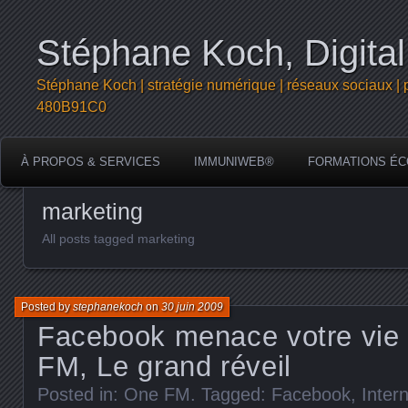
Stéphane Koch, Digital
Stéphane Koch | stratégie numérique | réseaux sociaux | 
480B91C0
À PROPOS & SERVICES
IMMUNIWEB®
FORMATIONS ÉC
marketing
All posts tagged marketing
Posted by
stephanekoch
on
30 juin 2009
Facebook menace votre vie 
FM, Le grand réveil
Posted in:
One FM
. Tagged:
Facebook
,
Inter