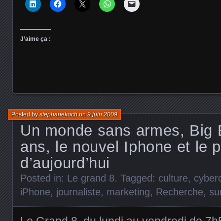
J’aime ça :
Posted by
stephanekoch
on
9 juin 2009
Un monde sans armes, Big B
ans, le nouvel Iphone et le 
d’aujourd’hui
Posted in:
Le grand 8
. Tagged:
culture
,
cyberc
iPhone
,
journaliste
,
marketing
,
Recherche
,
su
Le Grand 8, du lundi au vendredi de 7