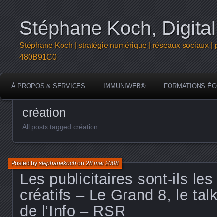
Stéphane Koch, Digital
Stéphane Koch | stratégie numérique | réseaux sociaux | 
480B91C0
À PROPOS & SERVICES
IMMUNIWEB®
FORMATIONS ÉC
création
All posts tagged création
Posted by
stephanekoch
on
28 mai 2008
Les publicitaires sont-ils les
créatifs – Le Grand 8, le ta
de l’Info – RSR