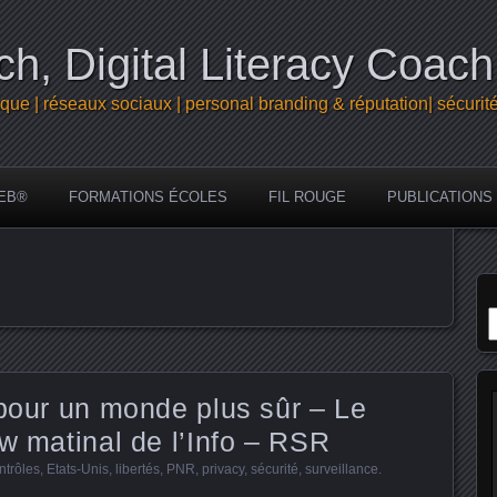
h, Digital Literacy Coach
que | réseaux sociaux | personal branding & réputation| sécurit
EB®
FORMATIONS ÉCOLES
FIL ROUGE
PUBLICATIONS
R
 pour un monde plus sûr – Le
ow matinal de l’Info – RSR
ntrôles
,
Etats-Unis
,
libertés
,
PNR
,
privacy
,
sécurité
,
surveillance
.