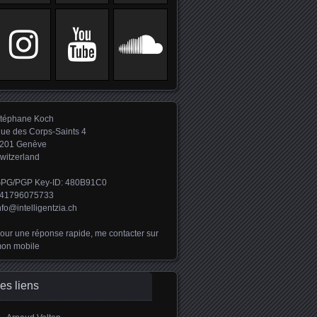
téphane Koch
ue des Corps-Saints 4
201 Genève
witzerland
PG/PGP Key-ID: 480B91C0
41796075733
nfo@intelligentzia.ch
our une réponse rapide, me contacter sur
on mobile
es liens