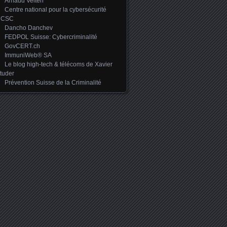
Arnaud Velten
Centre national pour la cybersécurité
NCSC
Dancho Danchev
FEDPOL Suisse: Cybercriminalité
GovCERT.ch
ImmuniWeb® SA
Le blog high-tech & télécoms de Xavier
tuder
Prévention Suisse de la Criminalité