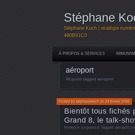
Stéphane Koc
Stéphane Koch | stratégie numéri
480B91C0
À PROPOS & SERVICES
IMMUNIW
aéroport
All posts tagged aéroport
Posted by
stephanekoch
on
14 février 2008
Bientôt tous fichés
Grand 8, le talk-sh
Posted in:
Le grand 8
. Tagged:
aéroport
,
co