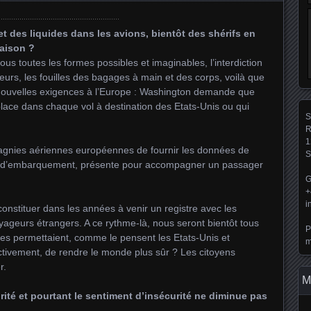
et des liquides dans les avions, bientôt des shérifs en
raison ?
us toutes les formes possibles et imaginables, l’interdiction
teurs, les fouilles des bagages à main et des corps, voilà que
 nouvelles exigences à l’Europe : Washington demande que
lace dans chaque vol à destination des Etats-Unis ou qui
S
R
1
gnies aériennes européennes de fournir les données de
S
e d’embarquement, présente pour accompagner un passager
G
+
i
onstituer dans les années à venir un registre avec les
ageurs étrangers. A ce rythme-là, nous seront bientôt tous
P
ures permettaient, comme le pensent les Etats-Unis et
m
tivement, de rendre le monde plus sûr ? Les citoyens
r.
M
ité et pourtant le sentiment d’insécurité ne diminue pas