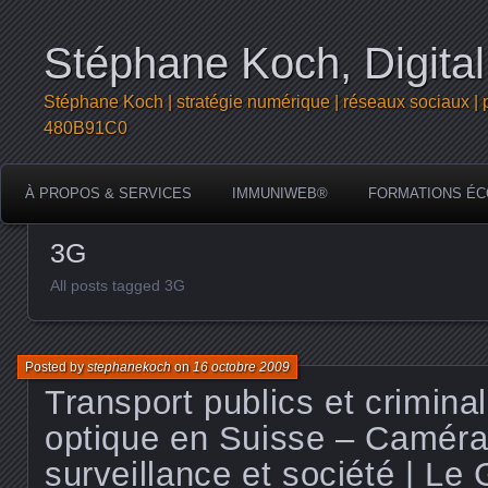
Stéphane Koch, Digital
Stéphane Koch | stratégie numérique | réseaux sociaux | 
480B91C0
À PROPOS & SERVICES
IMMUNIWEB®
FORMATIONS ÉC
3G
All posts tagged 3G
Posted by
stephanekoch
on
16 octobre 2009
Transport publics et criminal
optique en Suisse – Caméra
surveillance et société | Le