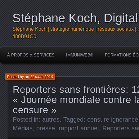
Stéphane Koch, Digital
Stéphane Koch | stratégie numérique | réseaux sociaux | 
480B91C0
À PROPOS & SERVICES
IMMUNIWEB®
FORMATIONS ÉC
Posted by
on
11 mars 2010
Reporters sans frontières: 
« Journée mondiale contre l
censure »
Posted in:
autres
. Tagged:
censure ignorance
Médias
,
presse
,
rapport annuel
,
Reporters san