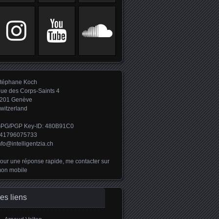
téphane Koch
ue des Corps-Saints 4
201 Genève
witzerland
PG/PGP Key-ID: 480B91C0
41796075733
nfo@intelligentzia.ch
our une réponse rapide, me contacter sur
on mobile
es liens