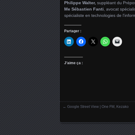
Philippe Walter,
suppléant du Prépos
Me Sébastien Fanti
, avocat spécial
spécialiste en technologies de l'infor
Partager :
J’aime ça :
←
Google Street View | One FM, Kezako
Posts navigation