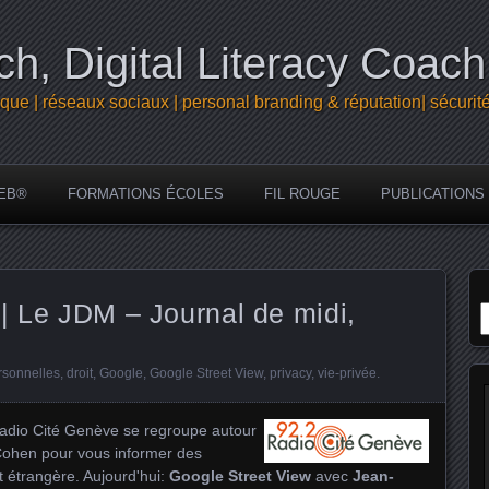
h, Digital Literacy Coach
que | réseaux sociaux | personal branding & réputation| sécurit
EB®
FORMATIONS ÉCOLES
FIL ROUGE
PUBLICATIONS
R
| Le JDM – Journal de midi,
rsonnelles
,
droit
,
Google
,
Google Street View
,
privacy
,
vie-privée
.
Radio Cité Genève se regroupe autour
Cohen pour vous informer des
et étrangère. Aujourd'hui:
Google Street View
avec
Jean-