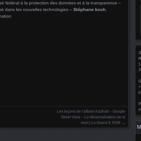
é fédéral à la protection des données et à la transparence –
isé dans les nouvelles technologies –
Stéphane koch
,
mation
S
R
1
S
G
+
i
P
m
Les leçons de l’affaire Kadhafi – Google
Street View – La désacralisation de la
mort | Le Grand 8, RSR
→
M