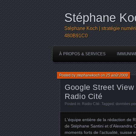
Stéphane Koc
Stéphane Koch | stratégie numéri
480B91C0
À PROPOS & SERVICES
IMMUNIW
Posted by
stephanekoch
on
25 août 2009
Google Street View 
Radio Cité
Posted in:
Radio Cité
. Tagged:
données pe
L'équipe entière de la rédaction de 
de Stéphane Santini et d'Alexandra 
moments forts de l'actualité, suisse 