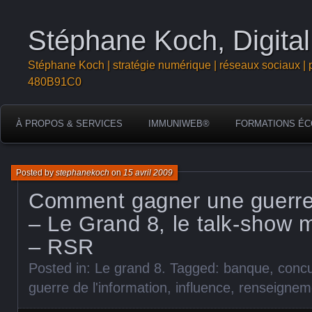
Stéphane Koch, Digital
Stéphane Koch | stratégie numérique | réseaux sociaux | 
480B91C0
À PROPOS & SERVICES
IMMUNIWEB®
FORMATIONS ÉC
Posted by
stephanekoch
on
15 avril 2009
Comment gagner une guerr
– Le Grand 8, le talk-show ma
– RSR
Posted in:
Le grand 8
. Tagged:
banque
,
conc
guerre de l'information
,
influence
,
renseignem