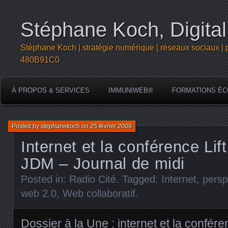
Stéphane Koch, Digital
Stéphane Koch | stratégie numérique | réseaux sociaux | 
480B91C0
À PROPOS & SERVICES
IMMUNIWEB®
FORMATIONS ÉC
Posted by
stephanekoch
on
25 février 2009
Internet et la conférence Lift
JDM – Journal de midi
Posted in:
Radio Cité
. Tagged:
Internet
,
persp
web 2.0
,
Web collaboratif
.
Dossier à la Une : internet et la conféren