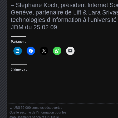
– Stéphane Koch, président Internet So
Genève, partenaire de Lift & Lara Sriv
technologies d'information à l'universit
JDM du 25.02.09
Partager :
J’aime ça :
←
UBS 52 000 comptes découverts :
Posts navigation
Quelle sécurité de l’information pour les
établissements bancaires ? Quelle