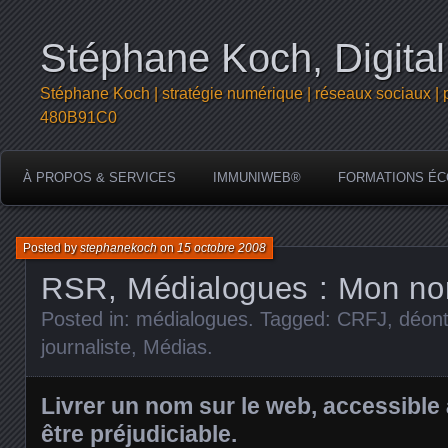
Stéphane Koch, Digital
Stéphane Koch | stratégie numérique | réseaux sociaux | 
480B91C0
À PROPOS & SERVICES
IMMUNIWEB®
FORMATIONS ÉC
Posted by
stephanekoch
on
15 octobre 2008
RSR, Médialogues : Mon nom
Posted in:
médialogues
. Tagged:
CRFJ
,
déont
journaliste
,
Médias
.
Livrer un nom sur le web, accessible 
être préjudiciable.