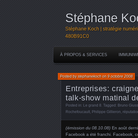
Stéphane Koc
Stéphane Koch | stratégie numéri
480B91C0
À PROPOS & SERVICES
IMMUNIW
Posted by
stephanekoch
on
9 octobre 2008
Entreprises: craign
talk-show matinal d
Posted in:
Le grand 8
. Tagged:
Bruno Giuss
Rochefoucault
,
Philippe Gillieron
,
réputatio
(émission du 08.10.08)
En août dernie
Facebook a été franchi. Facebook, c