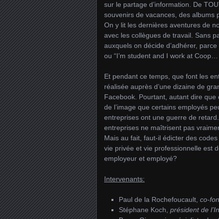
sur le partage d’information. De TOU
souvenirs de vacances, des albums ph
On y lit les dernières aventures de no
avec les collègues de travail. Sans 
auxquels on décide d’adhérer, parce q
ou “I’m student and I work at Coop… 
Et pendant ce temps, que font les e
réalisée auprès d’une dizaine de gra
Facebook. Pourtant, autant dire que 
de l’image que certains employés peuv
entreprises ont une guerre de retar
entreprises ne maîtrisent pas vraiment
Mais au fait, faut-il édicter des codes
vie privée et vie professionnelle est d
employeur et employé?
Intervenants:
Paul de la Rochefoucault,
co-fo
Stéphane Koch,
président de l’