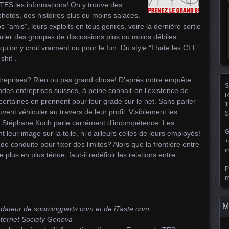
TES les informations! On y trouve des
otos, des histoires plus ou moins salaces.
s “amis”, leurs exploits en tous genres, voire la dernière sortie
parler des groupes de discussions plus ou moins débiles
u’on y croit vraiment ou pour le fun. Du style “I hate les CFF”
shit”.
ntreprises? Rien ou pas grand chose! D’après notre enquête
S
ndes entreprises suisses, à peine connait-on l’existence de
R
certaines en prennent pour leur grade sur le net. Sans parler
1
ent véhiculer au travers de leur profil. Visiblement les
S
d. Stéphane Koch parle carrément d’incompétence. Les
G
 leur image sur la toile, ni d’ailleurs celles de leurs employés!
+
 de conduite pour fixer des limites? Alors que la frontière entre
i
e plus en plus ténue, faut-il redéfinir les relations entre
P
m
M
ndateur de sourcingparts.com et de iTaste.com
Internet Society Geneva