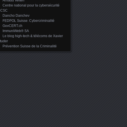
Arnaud Velten
Centre national pour la cybersécurité
NCSC
Dancho Danchev
FEDPOL Suisse: Cybercriminalité
GovCERT.ch
ImmuniWeb® SA
Le blog high-tech & télécoms de Xavier
tuder
Prévention Suisse de la Criminalité