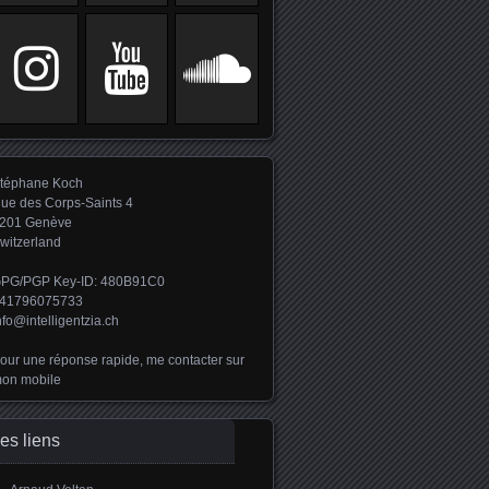
téphane Koch
ue des Corps-Saints 4
201 Genève
witzerland
PG/PGP Key-ID: 480B91C0
41796075733
nfo@intelligentzia.ch
our une réponse rapide, me contacter sur
on mobile
es liens