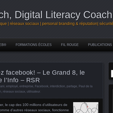
h, Digital Literacy Coach
que | réseaux sociaux | personal branding & réputation| sécurit
EB®
FORMATIONS ÉCOLES
FIL ROUGE
PUBLICATIONS
R
ez facebook! – Le Grand 8, le
e l’Info – RSR
ani
,
employé
,
entreprise
,
Facebook
,
interdiction
,
partage
,
Paul de la
n
,
réseaux sociaux
,
utilisateur
.
r, le cap des 100 millions d’utilisateurs de
omme d’autres réseaux sociaux, fonctionne