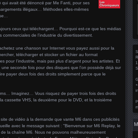
é qui avait été dénoncé par Me Fanti, pour ses
chargements illégaux… Méthodes elles-mêmes
sse…
ujours ceux qui téléchargent… Pourquoi est-ce que les médias
s commerciales de l’industrie du divertissement.
chetez une chanson sur Internet vous payez aussi pour la
S
rcher, télécharger et stocker un fichier au format
R
pour l’industrie, mais pas plus d’argent pour les artistes. Et
1
é une seconde fois pour des disques que l’on possède déjà sur
S
aire payer deux fois des droits simplement parce que le
G
+
i
ilms… Imaginez… Vous risquez de payer trois fois des droits
la cassette VHS, la deuxième pour le DVD, et la troisième
P
m
 site de vidéo à la demande que vante M6 dans ces publicités
M
ueille avec le message suivant : "Bienvenue sur M6 Replay, le
ion de la chaîne M6. Nous ne pouvons malheureusement