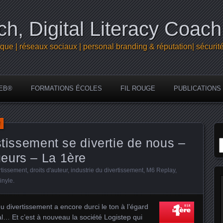
h, Digital Literacy Coach
que | réseaux sociaux | personal branding & réputation| sécurit
EB®
FORMATIONS ÉCOLES
FIL ROUGE
PUBLICATIONS
R
stissement se divertie de nous –
eurs – La 1ère
rtissement
,
droits d'auteur
,
industrie du divertissement
,
M6 Replay
,
inyle
.
du divertissement a encore durci le ton à l’égard
l… Et c’est à nouveau la société Logistep qui