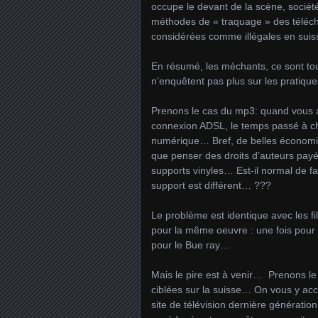
occupe le devant de la scène, sociét
méthodes de « traquage » des télé
considérées comme illégales en sui
En résumé, les méchants, ce sont to
n’enquêtent pas plus sur les pratique
Prenons le cas du mp3: quand vous a
connexion ADSL, le temps passé à che
numérique… Bref, de belles économies 
que penser des droits d’auteurs pay
supports vinyles… Est-il normal de f
support est différent… ???
Le problème est identique avec les f
pour la même oeuvre : une fois pour 
pour le Bue ray…
Mais le pire est à venir… Prenons le
ciblées sur la suisse… On vous y acc
site de télévision dernière générat