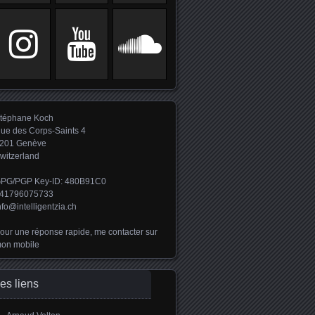
téphane Koch
ue des Corps-Saints 4
201 Genève
witzerland
PG/PGP Key-ID: 480B91C0
41796075733
nfo@intelligentzia.ch
our une réponse rapide, me contacter sur
on mobile
es liens