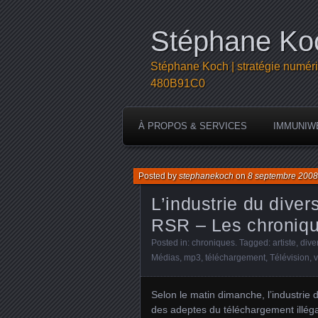
Stéphane Koc
Stéphane Koch | stratégie numéri
480B91C0
À PROPOS & SERVICES
IMMUNIW
Posted by
stephanekoch
on
8 septembre 2008
L’industrie du diver
RSR – Les chroniqu
Posted in:
chroniques
. Tagged:
artiste
,
dive
Médias
,
mp3
,
téléchargement
,
Télévision
,
v
Selon le matin dimanche, l’industrie 
des adeptes du téléchargement illéga