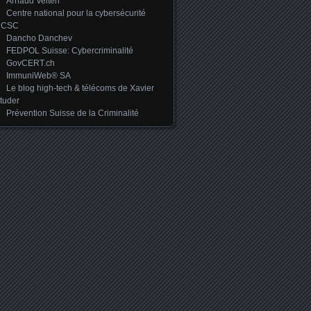
Arnaud Velten
Centre national pour la cybersécurité
NCSC
Dancho Danchev
FEDPOL Suisse: Cybercriminalité
GovCERT.ch
ImmuniWeb® SA
Le blog high-tech & télécoms de Xavier
tuder
Prévention Suisse de la Criminalité