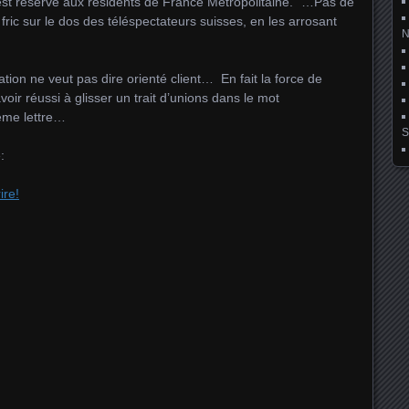
 est réservé aux résidents de France Métropolitaine." …Pas de
fric sur le dos des téléspectateurs suisses, en les arrosant
tion ne veut pas dire orienté client… En fait la force de
avoir réussi à glisser un trait d’unions dans le mot
ième lettre…
S
:
ire!