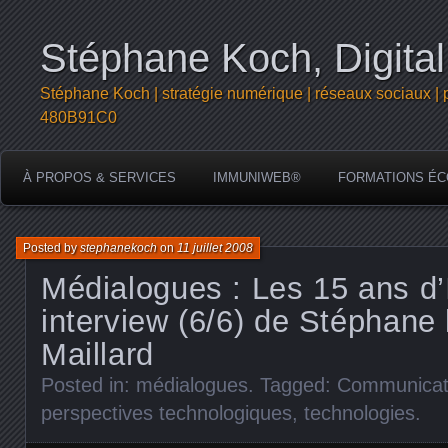
Stéphane Koch, Digital
Stéphane Koch | stratégie numérique | réseaux sociaux | 
480B91C0
À PROPOS & SERVICES
IMMUNIWEB®
FORMATIONS ÉC
Posted by
stephanekoch
on
11 juillet 2008
Médialogues : Les 15 ans d’I
interview (6/6) de Stéphane 
Maillard
Posted in:
médialogues
. Tagged:
Communicat
perspectives technologiques
,
technologies
.