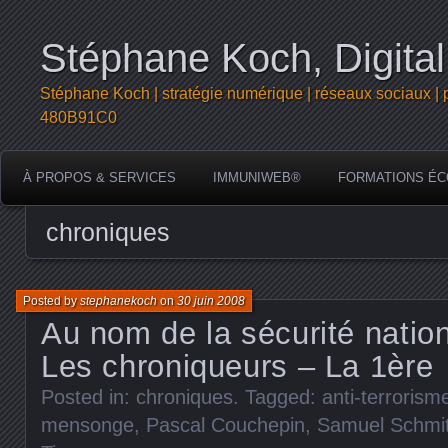
Stéphane Koch, Digital
Stéphane Koch | stratégie numérique | réseaux sociaux | 
480B91C0
À PROPOS & SERVICES
IMMUNIWEB®
FORMATIONS ÉC
chroniques
Posted by
stephanekoch
on
30 juin 2008
Au nom de la sécurité natio
Les chroniqueurs – La 1ère
Posted in:
chroniques
. Tagged:
anti-terrorism
mensonge
,
Pascal Couchepin
,
Samuel Schmi