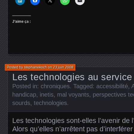
J’aime ça :
Posted by
stephanekoch
on
23 juin 2008
Les technologies au service
Posted in:
chroniques
. Tagged:
accessibilité
,
handicap
,
inetis
,
mal voyants
,
perspectives t
sourds
,
technologies
.
Les technologies sont-elles l’avenir d
Alors qu’elles n’arrêtent pas d’interfére